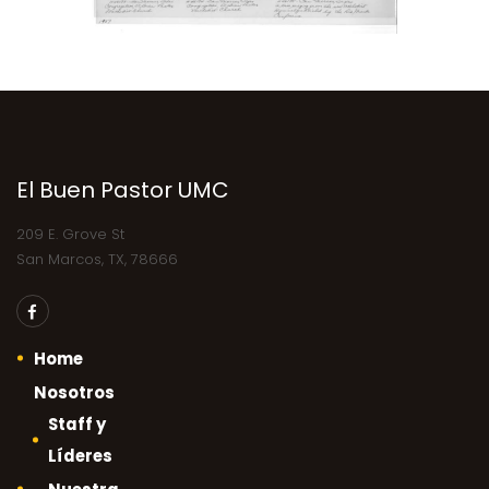
El Buen Pastor UMC
209 E. Grove St
San Marcos, TX, 78666
Home
Nosotros
Staff y
Líderes