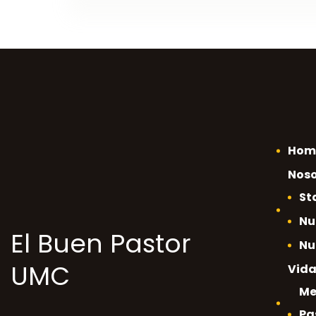
Hom
Noso
St
Nu
El Buen Pastor
Nu
UMC
Vida
Me
Pa