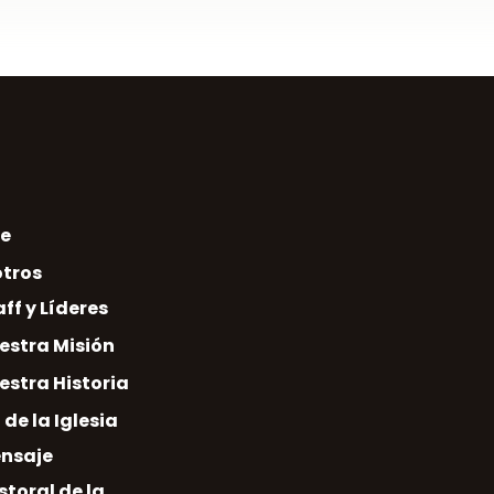
e
tros
aff y Líderes
estra Misión
estra Historia
 de la Iglesia
nsaje
storal de la